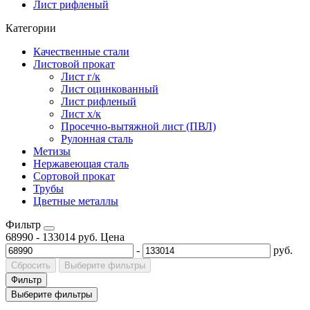
Лист рифленый
Категории
Качественные стали
Листовой прокат
Лист г/к
Лист оцинкованный
Лист рифленый
Лист х/к
Просечно-вытяжной лист (ПВЛ)
Рулонная сталь
Метизы
Нержавеющая сталь
Сортовой прокат
Трубы
Цветные металлы
Фильтр
68990
-
133014
руб.
Цена
-
руб.
Сбросить
Выберите фильтры
Фильтр
Выберите фильтры