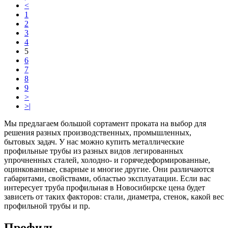
<
1
2
3
4
5
6
7
8
9
>
>|
Мы предлагаем большой сортамент проката на выбор для
решения разных производственных, промышленных,
бытовых задач. У нас можно купить металлические
профильные трубы из разных видов легированных
упрочненных сталей, холодно- и горячедеформированные,
оцинкованные, сварные и многие другие. Они различаются
габаритами, свойствами, областью эксплуатации. Если вас
интересует труба профильная в Новосибирске цена будет
зависеть от таких факторов: стали, диаметра, стенок, какой вес
профильной трубы и пр.
Профиль